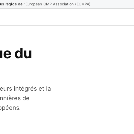
us l’égide de l’
European CMP Association (ECMPA)
ue du
urs intégrés et la
annières de
ropéens.