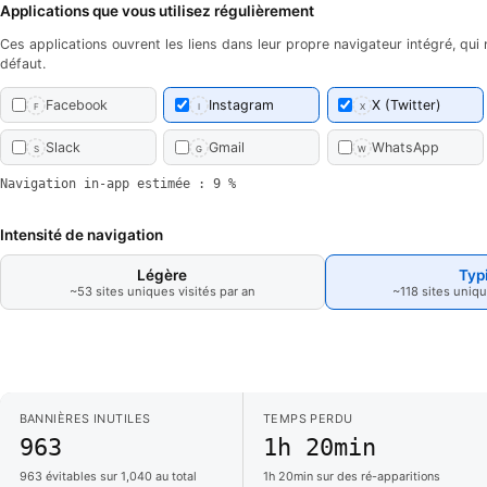
Applications que vous utilisez régulièrement
Ces applications ouvrent les liens dans leur propre navigateur intégré, qui
défaut.
Facebook
Instagram
X (Twitter)
F
I
X
Slack
Gmail
WhatsApp
S
G
W
Navigation in-app estimée : 9 %
Intensité de navigation
Légère
Typ
~53 sites uniques visités par an
~118 sites uniqu
BANNIÈRES INUTILES
TEMPS PERDU
963
1h 20min
963 évitables sur 1,040 au total
1h 20min sur des ré-apparitions