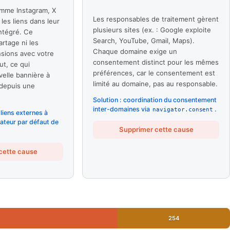
omme Instagram, X
Les responsables de traitement gèrent
les liens dans leur
plusieurs sites (ex. : Google exploite
ntégré. Ce
Search, YouTube, Gmail, Maps).
rtage ni les
Chaque domaine exige un
nsions avec votre
consentement distinct pour les mêmes
ut, ce qui
préférences, car le consentement est
elle bannière à
limité au domaine, pas au responsable.
 depuis une
Solution : coordination du consentement
inter-domaines via
.
navigator.consent
 liens externes à
gateur par défaut de
Supprimer cette cause
cette cause
254