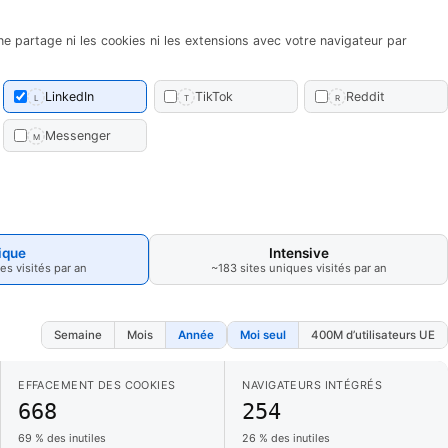
 ne partage ni les cookies ni les extensions avec votre navigateur par
LinkedIn
TikTok
Reddit
L
T
R
Messenger
M
ique
Intensive
es visités par an
~183 sites uniques visités par an
Semaine
Mois
Année
Moi seul
400M d’utilisateurs UE
EFFACEMENT DES COOKIES
NAVIGATEURS INTÉGRÉS
668
254
69 % des inutiles
26 % des inutiles