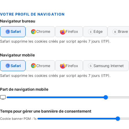
VOTRE PROFIL DE NAVIGATION
Navigateur bureau
Safari
Chrome
Firefox
Edge
Brave
E
B
Safari supprime les cookies créés par script après 7 jours (ITP).
Navigateur mobile
Safari
Chrome
Firefox
Samsung Internet
S
Safari supprime les cookies créés par script après 7 jours (ITP).
Part de navigation mobile
Temps pour gérer une bannière de consentement
Cookie banner PGM : 1s