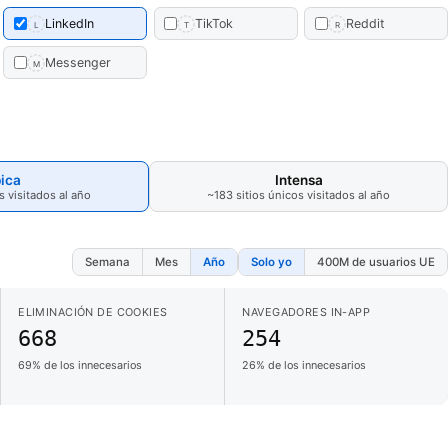
LinkedIn
TikTok
Reddit
L
T
R
Messenger
M
ica
Intensa
s visitados al año
~183 sitios únicos visitados al año
Semana
Mes
Año
Solo yo
400M de usuarios UE
ELIMINACIÓN DE COOKIES
NAVEGADORES IN-APP
668
254
69% de los innecesarios
26% de los innecesarios