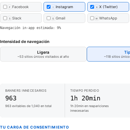
Facebook
Instagram
X (Twitter)
F
I
X
Slack
Gmail
WhatsApp
S
G
W
Navegación in-app estimada: 9%
Intensidad de navegación
Ligera
Típ
~53 sitios únicos visitados al año
~118 sitios único
BANNERS INNECESARIOS
TIEMPO PERDIDO
963
1h 20min
963 evitables de 1,040 en total
1h 20min en reapariciones
innecesarias
TU CARGA DE CONSENTIMIENTO