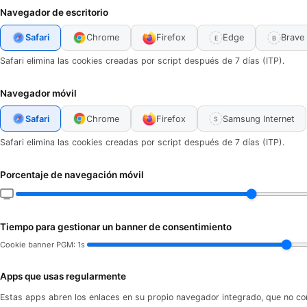
Navegador de escritorio
Safari
Chrome
Firefox
Edge
Brave
E
B
Safari elimina las cookies creadas por script después de 7 días (ITP).
Navegador móvil
Safari
Chrome
Firefox
Samsung Internet
S
Safari elimina las cookies creadas por script después de 7 días (ITP).
Porcentaje de navegación móvil
Tiempo para gestionar un banner de consentimiento
Cookie banner PGM: 1s
Apps que usas regularmente
Estas apps abren los enlaces en su propio navegador integrado, que no c