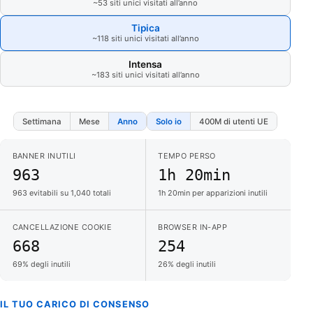
~53 siti unici visitati all’anno
Tipica
~118 siti unici visitati all’anno
Intensa
~183 siti unici visitati all’anno
Settimana
Mese
Anno
Solo io
400M di utenti UE
BANNER INUTILI
TEMPO PERSO
963
1h 20min
963 evitabili su 1,040 totali
1h 20min per apparizioni inutili
CANCELLAZIONE COOKIE
BROWSER IN-APP
668
254
69% degli inutili
26% degli inutili
IL TUO CARICO DI CONSENSO