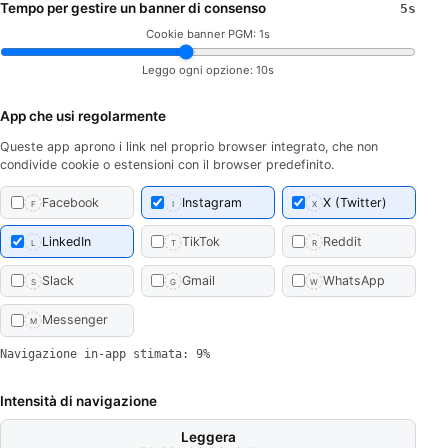
Tempo per gestire un banner di consenso
5s
Cookie banner PGM: 1s
Leggo ogni opzione: 10s
App che usi regolarmente
Queste app aprono i link nel proprio browser integrato, che non
condivide cookie o estensioni con il browser predefinito.
Facebook
Instagram
X (Twitter)
F
I
X
LinkedIn
TikTok
Reddit
L
T
R
Slack
Gmail
WhatsApp
S
G
W
Messenger
M
Navigazione in-app stimata: 9%
Intensità di navigazione
Leggera