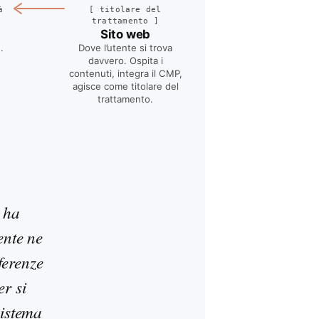
[
titolare del
à
trattamento
]
Sito web
Dove l’utente si trova
e
.
davvero. Ospita i
contenuti, integra il CMP,
agisce come titolare del
trattamento
.
e ha
ente ne
ferenze
er si
sistema