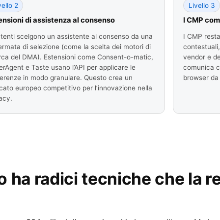
vello 2
Livello 3
ensioni di assistenza al consenso
I CMP come
utenti scelgono un assistente al consenso da una
I CMP resta
rmata di selezione (come la scelta dei motori di
contestuali, 
erca del DMA). Estensioni come Consent-o-matic,
vendor e de
rAgent e Taste usano l’API per applicare le
comunica co
erenze in modo granulare. Questo crea un
browser da 
ato europeo competitivo per l’innovazione nella
acy.
 ha radici tecniche che la 