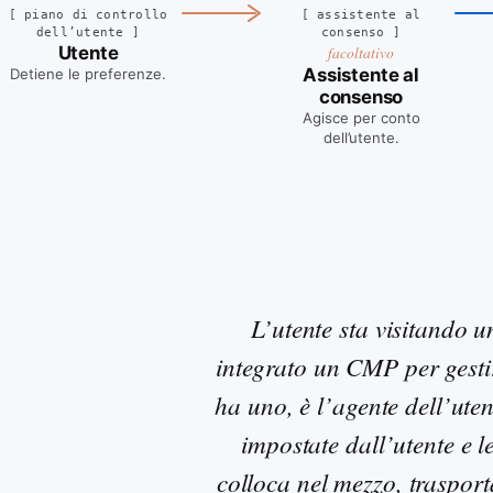
[
piano di controllo
[
assistente al
dell’utente
]
consenso
]
Utente
facoltativo
Assistente al
Detiene le preferenze
.
consenso
Agisce per conto
dell’utente
.
L’utente sta visitando un
integrato un CMP per gestir
ha uno, è l’agente dell’ute
impostate dall’utente e l
colloca nel mezzo, trasport