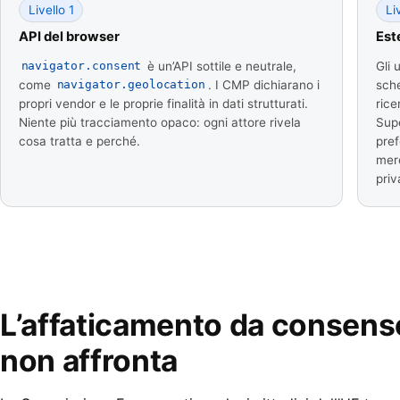
Livello 1
Li
API del browser
Est
è un’API sottile e neutrale,
Gli 
navigator.consent
come
. I CMP dichiarano i
sche
navigator.geolocation
propri vendor e le proprie finalità in dati strutturati.
ric
Niente più tracciamento opaco: ogni attore rivela
Supe
cosa tratta e perché.
pref
merc
priv
L’affaticamento da consenso
non affronta