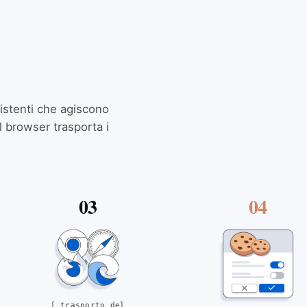
ssistenti che agiscono
l browser trasporta i
03
04
[
trasporto del