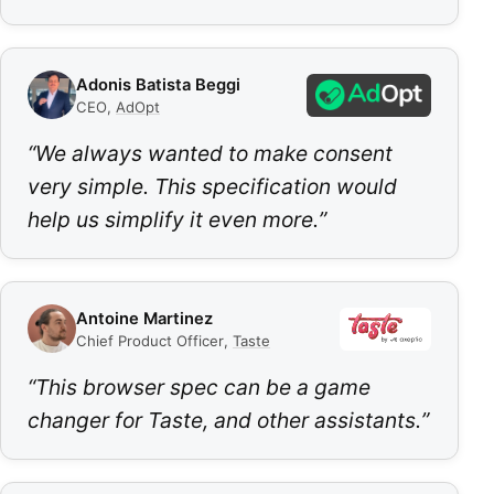
Adonis Batista Beggi
CEO
,
AdOpt
“
We always wanted to make consent
very simple. This specification would
help us simplify it even more.
”
Antoine Martinez
Chief Product Officer
,
Taste
“
This browser spec can be a game
changer for Taste, and other assistants.
”