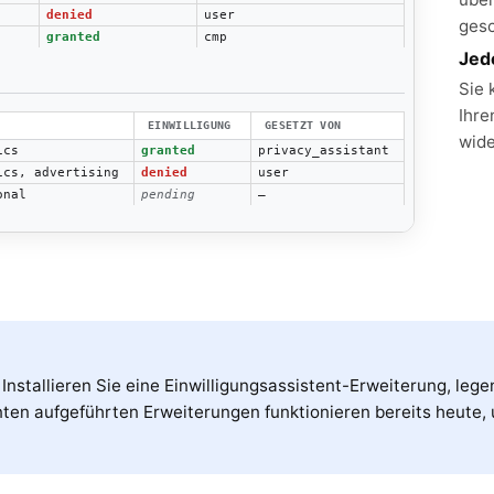
denied
user
gesc
granted
cmp
Jed
Sie 
Ihre
EINWILLIGUNG
GESETZT VON
wide
ics
granted
privacy_assistant
ics, advertising
denied
user
onal
pending
—
Installieren Sie eine Einwilligungsassistent-Erweiterung, lege
ten aufgeführten Erweiterungen funktionieren bereits heute,