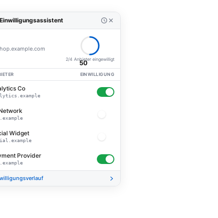
Einwilligungsassistent
hop.example.com
2/4 Anbieter eingewilligt
50
IETER
EINWILLIGUNG
lytics Co
lytics.example
Network
.example
ial Widget
ial.example
yment Provider
.example
willigungsverlauf