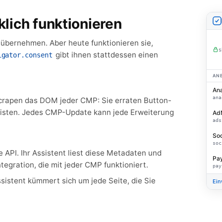
klich funktionieren
 übernehmen. Aber heute funktionieren sie,
s
gibt ihnen stattdessen einen
igator.consent
ANB
Ana
ana
crapen das DOM jeder CMP: Sie erraten Button-
erlisten. Jedes CMP-Update kann jede Erweiterung
Ad
ads
Soc
soc
 API. Ihr Assistent liest diese Metadaten und
Pa
tegration, die mit jeder CMP funktioniert.
pay
Assistent kümmert sich um jede Seite, die Sie
Ein