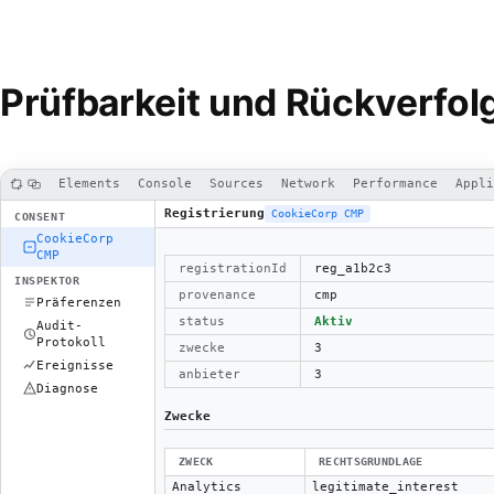
Prüfbarkeit und Rückverfol
Elements
Console
Sources
Network
Performance
Appli
Registrierung
CookieCorp CMP
CONSENT
CookieCorp
CMP
registrationId
reg_a1b2c3
INSPEKTOR
provenance
cmp
Präferenzen
status
Aktiv
Audit-
Protokoll
zwecke
3
Ereignisse
anbieter
3
Diagnose
Zwecke
ZWECK
RECHTSGRUNDLAGE
Analytics
legitimate_interest