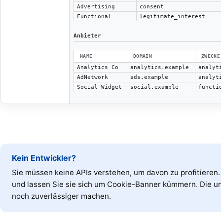
Advertising
consent
Functional
legitimate_interest
Anbieter
NAME
DOMAIN
ZWECKE
Analytics Co
analytics.example
analyt
AdNetwork
ads.example
analyt
Social Widget
social.example
functi
Kein Entwickler?
Sie müssen keine APIs verstehen, um davon zu profitieren. 
und lassen Sie sie sich um Cookie-Banner kümmern. Die un
noch zuverlässiger machen.