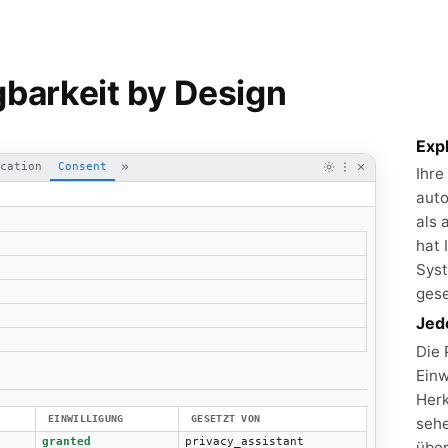
gbarkeit by Design
Exp
»
cation
Consent
Ihre
auto
als 
hat 
Syst
gese
Jed
Die 
Einw
Herk
EINWILLIGUNG
GESETZT VON
sehe
granted
privacy_assistant
über