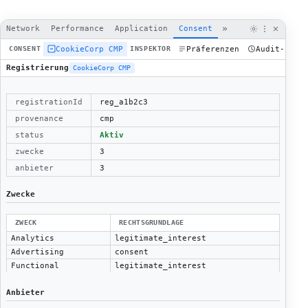
»
Network
Performance
Application
Consent
CookieCorp CMP
Präferenzen
Audit-Prot
CONSENT
INSPEKTOR
Registrierung
CookieCorp CMP
registrationId
reg_a1b2c3
provenance
cmp
status
Aktiv
zwecke
3
anbieter
3
Zwecke
ZWECK
RECHTSGRUNDLAGE
Analytics
legitimate_interest
Advertising
consent
Functional
legitimate_interest
Anbieter